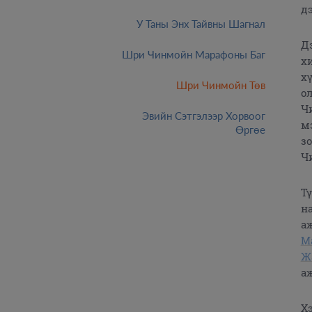
д
У Таны Энх Тайвны Шагнал
Д
Шри Чинмойн Марафоны Баг
х
х
Шри Чинмойн Төв
о
Ч
Эвийн Сэтгэлээр Хорвоог
м
Өргөе
з
Ч
Т
н
а
М
Ж
а
Х