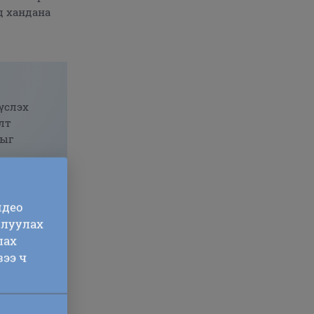
д хандана
үслэх
лт
гыг
идео
глуулах
лах
зээ ч