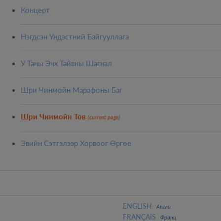
Концерт
Нэгдсэн Үндэстний Байгууллага
У Таны Энх Тайвны Шагнал
Шри Чинмойн Марафоны Баг
Шри Чинмойн Төв
(current page)
Эвийн Сэтгэлээр Хорвоог Өргөе
ENGLISH
Англи
FRANÇAIS
Франц