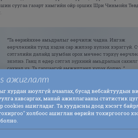
ршин суугаа газарт хамгийн ойр орших Шри Чинмойн Төв
.
“Та өөрийнхөө амьдралыг өөрчилж чадна. Ингэж
өөрчлөхийн тулд хэдэн сар жилээр хүлээх хэрэггүй. С
сэтгэлийн далайд шумбан орох мөчөөс тэрхүү өөрчлө
эхэлнэ. Ганц л өдөр сэтгэл зүрхний амьдралын сахил
сахиад үз. Та гарцаагүй амжилтанд хүрэх болно. ”
~ Шри Чинмой (1)
es ажиглалт
ыг хурдан аюулгүй ачаалах, бусад вебсайтуудын в
уулга хавсаргах, манай ажиллагааны статистик цу
р cookies ашигладаг. Та хуудасны доод хэсэгт байр
 тохиргоо" холбоос ашиглан өөрийн тохиргоогоо хэ
олбоос
болно.
Шри Чинмойн Төв