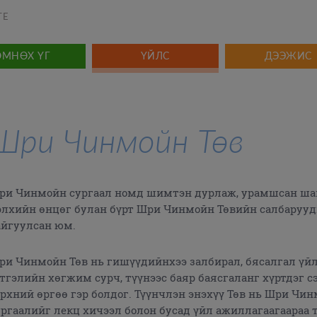
TE
ӨМНӨХ ҮГ
ҮЙЛС
ДЭЭЖИС
Шри Чинмойн Төв
ри Чинмойн сургаал номд шимтэн дурлаж, урамшсан шав
элхийн өнцөг булан бүрт Шри Чинмойн Төвийн салбаруу
айгуулсан юм.
ри Чинмойн Төв нь гишүүдийнхээ залбирал, бясалгал үйл
этгэлийн хөгжим сурч, түүнээс баяр баясгаланг хүртдэг с
үрхний өргөө гэр болдог. Түүнчлэн энэхүү Төв нь Шри Чи
ургаалийг лекц хичээл болон бусад үйл ажиллагаагаараа 