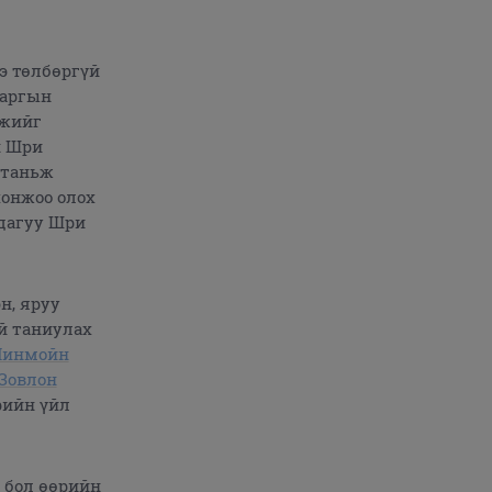
э төлбөргүй
харгын
мжийг
н Шри
 таньж
хонжоо олох
 дагуу Шри
н, яруу
үй таниулах
Чинмойн
Зовлон
рийн үйл
 бол өөрийн