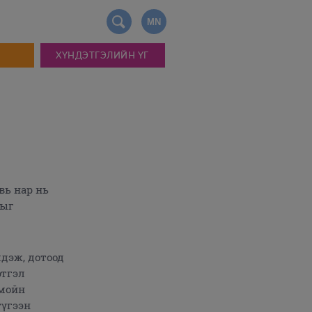
MN
ХҮНДЭТГЭЛИЙН ҮГ
ь нар нь
дыг
дэж, дотоод
этгэл
нмойн
түгээн