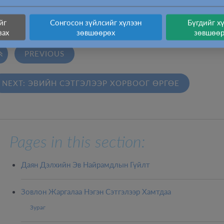
. Шри Чинмой - Йог ба сэтгэл зүрхний амьдрал
йг
Сонгосон зүйлсийг хүлээн
Бүгдийг х
зах
зөвшөөрөх
зөвшөө

PREVIOUS
NEXT: ЭВИЙН СЭТГЭЛЭЭР ХОРВООГ ӨРГӨЕ
Pages in this section:
Даян Дэлхийн Эв Найрамдлын Гүйлт
Зовлон Жаргалаа Нэгэн Сэтгэлээр Хамтдаа
Зураг