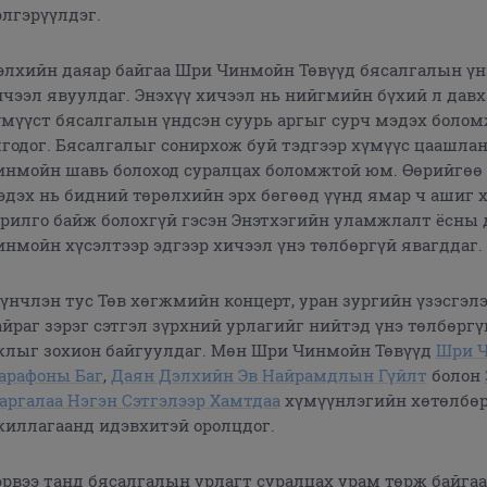
элгэрүүлдэг.
элхийн даяар байгаа Шри Чинмойн Төвүүд бясалгалын үн
ичээл явуулдаг. Энэхүү хичээл нь нийгмийн бүхий л дав
үмүүст бясалгалын үндсэн суурь аргыг сурч мэдэх боло
лгодог. Бясалгалыг сонирхож буй тэдгээр хүмүүс цаашла
инмойн шавь болоход суралцах боломжтой юм. Өөрийгөө
эдэх нь бидний төрөлхийн эрх бөгөөд үүнд ямар ч ашиг 
орилго байж болохгүй гэсэн Энэтхэгийн уламжлалт ёсны
инмойн хүсэлтээр эдгээр хичээл үнэ төлбөргүй явагддаг.
үүнчлэн тус Төв хөгжмийн концерт, уран зургийн үзэсгэлэ
айраг зэрэг сэтгэл зүрхний урлагийг нийтэд үнэ төлбөрг
жлыг зохион байгуулдаг. Мөн Шри Чинмойн Төвүүд
Шри 
арафоны Баг
,
Даян Дэлхийн Эв Найрамдлын Гүйлт
болон
аргалаа Нэгэн Сэтгэлээр Хамтдаа
хүмүүнлэгийн хөтөлбө
жиллагаанд идэвхитэй оролцдог.
эрвээ танд бясалгалын урлагт суралцах урам төрж байгаа