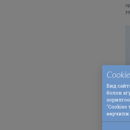
о
уу
Cooki
Бид сайт
болон аг
зорилгоо
"Cookies
Х
өөрчилж 