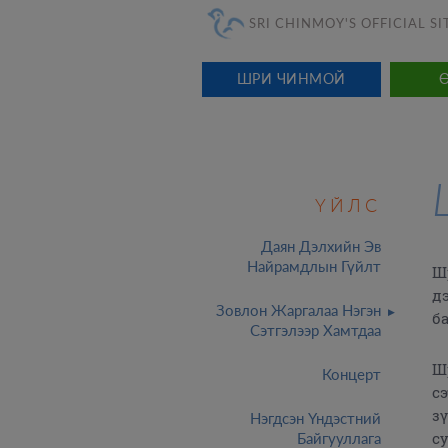
SRI CHINMOY'S OFFICIAL SI
ШРИ ЧИНМОЙ
ҮЙЛС
Даян Дэлхийн Эв
Найрамдлын Гүйлт
Ш
д
Зовлон Жаргалаа Нэгэн
б
Сэтгэлээр Хамтдаа
Ш
Концерт
с
з
Нэгдсэн Үндэстний
с
Байгууллага