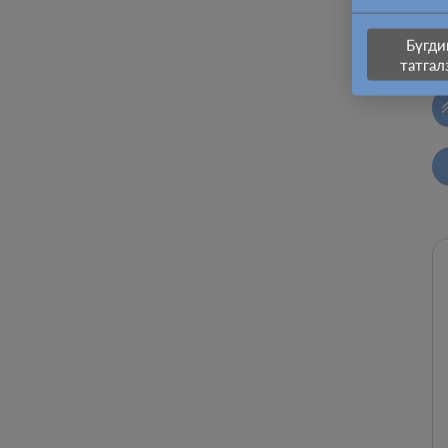
1
Бүгди
татгал